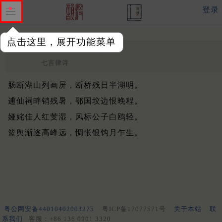
登录
点击这里，展开功能菜单
湖上晚归
清 ·
钱龙惕
七言律诗
肠断湖山列画屏，断桥残日半湖明。
逋仙祠畔销残暑，鄂国坟边恨晚程。
娅姹佳人红芰湿，风标公子白鸥轻。
篮舆渐逐高峰远，惆怅银钩月乍生。
粤公网安备44010402003275
粤ICP备17077571号
关于本站
联
系我们
客服：+86 136 0901 3320