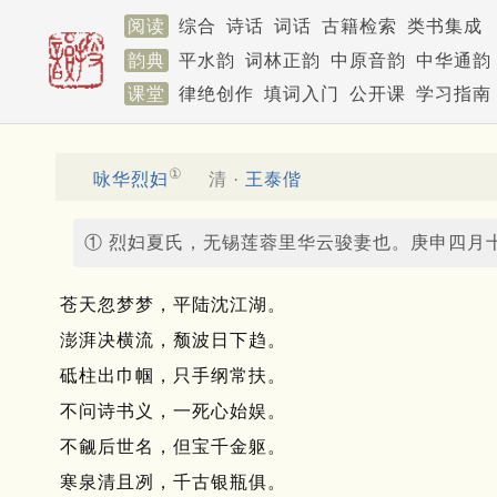
阅读
综合
诗话
词话
古籍检索
类书集成
韵典
平水韵
词林正韵
中原音韵
中华通韵
课堂
律绝创作
填词入门
公开课
学习指南
①
咏华烈妇
清 ·
王泰偕
① 烈妇夏氏，无锡莲蓉里华云骏妻也。庚申四月
苍天忽梦梦，平陆沈江湖。
澎湃决横流，颓波日下趋。
砥柱出巾帼，只手纲常扶。
不问诗书义，一死心始娱。
不觎后世名，但宝千金躯。
寒泉清且冽，千古银瓶俱。