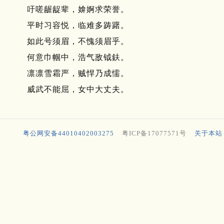
吁嗟龌龊辈，媕婀求荣誉。
平时习容悦，临难多踌躇。
如此号须眉，不愧须眉乎。
何意巾帼中，浩气敌钺鈇。
凛凛雪霜严，贼悍乃成懦。
威武不能屈，女中大丈夫。
粤公网安备44010402003275
粤ICP备17077571号
关于本站