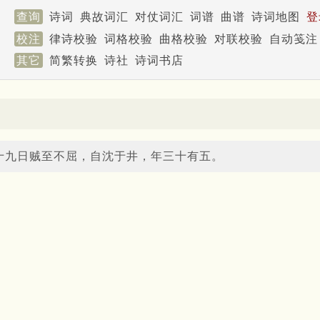
查询
诗词
典故词汇
对仗词汇
词谱
曲谱
诗词地图
登
校注
律诗校验
词格校验
曲格校验
对联校验
自动笺注
其它
简繁转换
诗社
诗词书店
十九日贼至不屈，自沈于井，年三十有五。