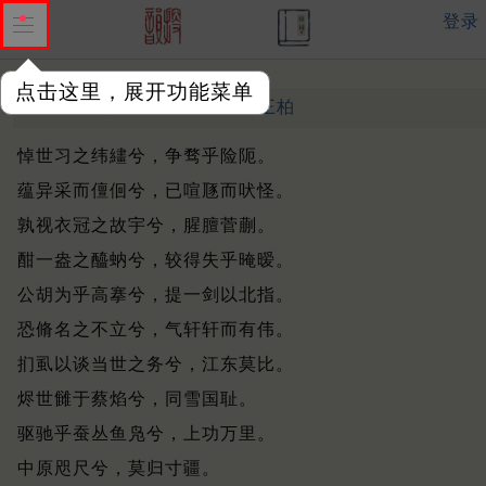
登录
点击这里，展开功能菜单
盛化州挽些
宋末元初 ·
王柏
悼世习之纬繣兮，争骛乎险阨。
蕴异采而儃佪兮，已喧豗而吠怪。
孰视衣冠之故宇兮，腥膻菅蒯。
酣一盎之醯蚋兮，较得失乎晻暧。
公胡为乎高搴兮，提一剑以北指。
恐脩名之不立兮，气轩轩而有伟。
扪虱以谈当世之务兮，江东莫比。
烬世雠于蔡焰兮，同雪国耻。
驱驰乎蚕丛鱼凫兮，上功万里。
中原咫尺兮，莫归寸疆。