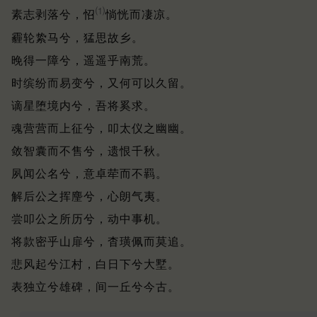
⑴
素志剥落兮，怊
惝恍而凄凉。
霾轮絷马兮，猛思故乡。
晚得一障兮，遥遥乎南荒。
时缤纷而易变兮，又何可以久留。
谪星堕境内兮，吾将奚求。
魂营营而上征兮，叩太仪之幽幽。
敛智囊而不售兮，遗恨千秋。
夙闻公名兮，意卓荦而不羁。
解后公之挥麈兮，心朗气夷。
尝叩公之所历兮，动中事机。
将款密乎山扉兮，杳璜佩而莫追。
悲风起兮江村，白日下兮大墅。
表独立兮雄碑，间一丘兮今古。