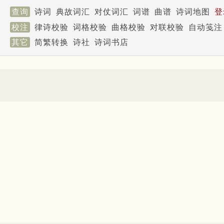
查询
诗词
典故词汇
对仗词汇
词谱
曲谱
诗词地图
登
校注
律诗校验
词格校验
曲格校验
对联校验
自动笺注
其它
简繁转换
诗社
诗词书店