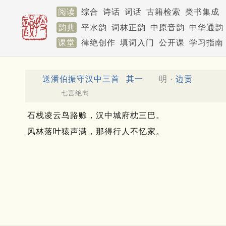
阅读
综合
诗话
词话
古籍检索
类书集成
韵典
平水韵
词林正韵
中原音韵
中华通韵
课堂
律绝创作
填词入门
公开课
学习指南
送潘伯振守汉中三首
其一
明 ·
边贡
七言绝句
石栈凌云鸟路赊，汉中城府枕三巴。
风林落叶猿声满，那得行人不忆家。