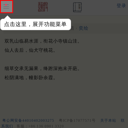
登录
点击这里，展开功能菜单
琴调相思引二首
其一
清 ·
奕绘
双乳山临易水涯，衔花小寺镇山洼。
仙人去后，仙犬守桃花。
细草交承无漏果，绛跗深抱未开葩。
松阴满地，幢影卧余霞。
粤公网安备44010402003275
粤ICP备17077571号
关于本站
联
系我们
客服：+86 136 0901 3320