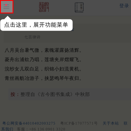
登录
点击这里，展开功能菜单
中秋吴门即事
明 ·
汪道会
七言律诗
八月吴台暑气微，素魄濯露扬清辉。
菱舟出浦欸乃唱，莲塘夹岸熠耀飞。
浣纱女儿双白足，织锦小妇流黄机。
青丝画舫冶游子，挟瑟鸣琴午夜归。
按：
整理自《古今图书集成》中秋部
粤公网安备44010402003275
粤ICP备17077571号
关于本站
联
系我们
客服：+86 136 0901 3320