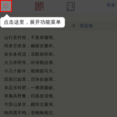
登录
点击这里，展开功能菜单
西山归憩西樵门外杂记游事
清 ·
陈廷敬
山行意轩然，不复肯慵惰。
同来尽所亲，幽探亦屡作。
友生各有适，语默相答和。
大儿学阿爷，吟诗勤自课。
小儿十龄许，能骑骏马大。
回策已如萦，历块欲扬堁。
未忍斥轻肥，一哂衰颜破。
草庵具野餐，归路发清饿。
乍辞山泉甘，颇怯尘羹涴。
怖鸽晨不鸣，苍蝇晚相过。