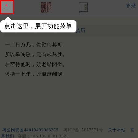
登录
点击这里，展开功能菜单
倦勤斋
清 ·
弘历
（乾隆戊戌）
一二日万几，倦勤何其可。
所以皋陶歌，元首戒丛脞。
名斋待他时，娱老斯閒坐。
偻指十七年，此愿庶酬我。
粤公网安备44010402003275
粤ICP备17077571号
关于本站
联
系我们
客服：+86 136 0901 3320