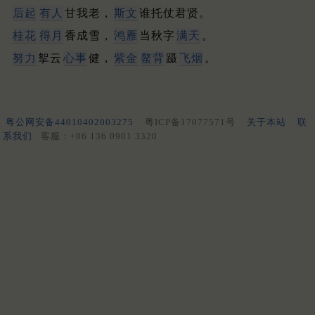
后起
有人
甘我老，
斯文
谁托仗君贤。
桂花
得月
香成雪，
鸿雁
当秋字
满天
。
努力
挐云
心事
健，
紫金
鳌背
蹑
飞烟
。
粤公网安备44010402003275
粤ICP备17077571号
关于本站
联
系我们
客服：+86 136 0901 3320