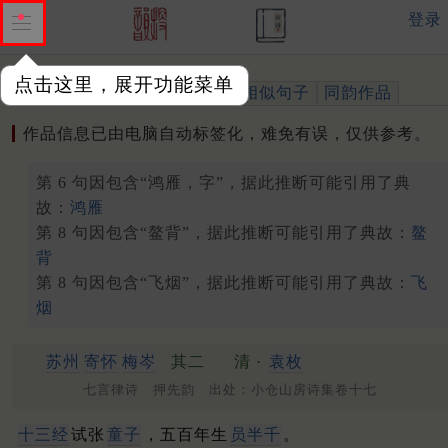
登录
点击这里，展开功能菜单
作品
标注四声
出处、引用
相似句子
同韵作品
作品信息已由电脑自动标签化，难免有误，仅供参考。
第 6 句因包含“鸿雁，字”，据此推断可能引用了典
故：
鸿雁
第 8 句因包含“鳌背”，据此推断可能引用了典故：
鳌
背
第 8 句因包含“飞烟”，据此推断可能引用了典故：
飞
烟
苏州
寄怀
梅岑
其二
清 ·
袁枚
七言律诗 押先韵 出处：小仓山房诗集卷十七
十三经
试张
童子
，五百年生
员半千
。