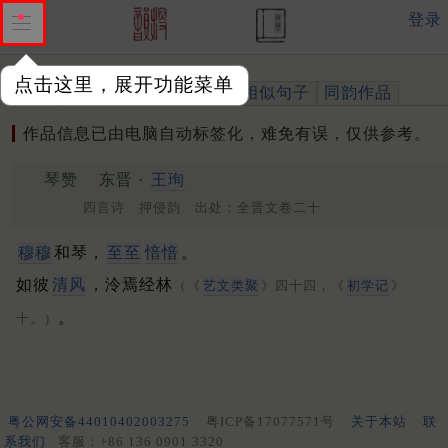
登录
点击这里，展开功能菜单
作品
标注四声
出处、引用
相似句子
同韵作品
作品信息已由电脑自动标签化，难免有误，仅供参考。
琴赞
东晋 ·
王珣
四言诗 押侵韵 出处：全晋文卷二十
穆穆
和琴，
至至
愔愔
。
如彼
清风
，泠焉经林
（《
艺文类聚
》四十四，《
初学记
》
。
十。）
粤公网安备44010402003275
粤ICP备17077571号
关于本站
联
系我们
客服：+86 136 0901 3320