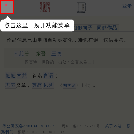
登录
点击这里，展开功能菜单
作品
标注四声
出处、引用
相似句子
同韵作品
作品信息已由电脑自动标签化，难免有误，仅供参考。
宰我
赞
东晋 ·
王廙
四言诗 押御韵 出处：全晋文卷二十
翩翩
宰我
，首名
言语
；
志表
义章，
英辞
风誉
。
（《
初学记
》十七）
粤公网安备44010402003275
粤ICP备17077571号
关于本站
联
系我们
客服：+86 136 0901 3320