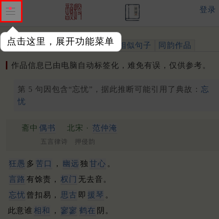
登录
点击这里，展开功能菜单
作品
标注四声
出处、引用
相似句子
同韵作品
作品信息已由电脑自动标签化，难免有误，仅供参考。
第 5 句因包含“忘忧”，据此推断可能引用了典故：
忘
忧
斋中
偶书
北宋 ·
范仲淹
五言律诗 押侵韵
狂愚
多
苦口
，
幽远
独
甘心
。
言路
有馀责，
权门
无去音。
忘忧
曾扣易，
思古
即
援琴
。
此意谁
相和
，
寥寥
鹤在
阴。