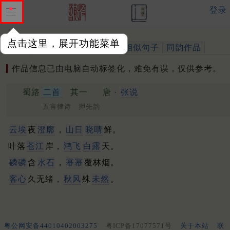
登录
点击这里，展开功能菜单
作品
标注四声
出处、引用
相似句子
同韵作品
作品信息已由电脑自动标签化，难免有误，仅供参考。
蜀路
二首
其一
唐 ·
张说
五言律诗 押先韵
云埃
夜
澄廓
，
山日
晓晴
鲜。
叶落
苍江
岸，
鸿飞
白露
天。
磷磷
含
水石
，
幂幂
覆林烟。
客心
久无绪，
秋风
殊
未然
。
粤公网安备44010402003275
粤ICP备17077571号
关于本站
联