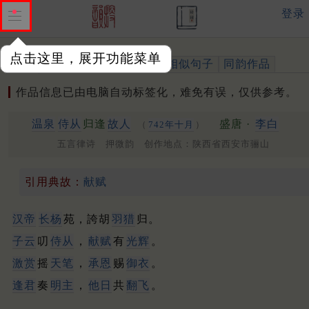
登录
点击这里，展开功能菜单
作品
标注四声
出处、引用
相似句子
同韵作品
作品信息已由电脑自动标签化，难免有误，仅供参考。
温泉
侍从
归逢
故人
盛唐 ·
李白
（
742年十月
）
五言律诗 押微韵 创作地点：陕西省西安市骊山
引用典故：
献赋
汉帝
长杨
苑，誇胡
羽猎
归。
子云
叨
侍从
，
献赋
有
光辉
。
激赏
摇
天笔
，
承恩
赐
御衣
。
逢君
奏
明主
，
他日
共
翻飞
。