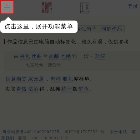
登录
点击这里，展开功能菜单
作品
标注四声
出处、引用
相似句子
同韵作品
作品信息已由电脑自动标签化，难免有误，仅供参考。
由
兴化
迂曲
至
高邮
七绝
句
清 ·
郑燮
七言绝句 押鱼韵
烟蓑雨笠
水云居
，
鞋样
船儿
帽样庐。
卖取
青钱
沽酒
得，乱摊
荷叶
摆
鲜鱼
。
粤公网安备44010402003275
粤ICP备17077571号
关于本站
联
系我们
客服：+86 136 0901 3320