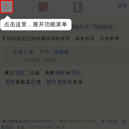
登录
点击这里，展开功能菜单
作品
标注四声
出处、引用
相似句子
同韵作品
作品信息已由电脑自动标签化，难免有误，仅供参考。
吊
美人
城
当代 ·
陈振家
七言绝句 押侵韵
豪注
荒郊
二亿金，难教
佳丽
动
芳心
。
吴宫
唐苑温
莎
堡，
殿宇
萧疏
乱草侵。
粤公网安备44010402003275
粤ICP备17077571号
关于本站
联
系我们
客服：+86 136 0901 3320