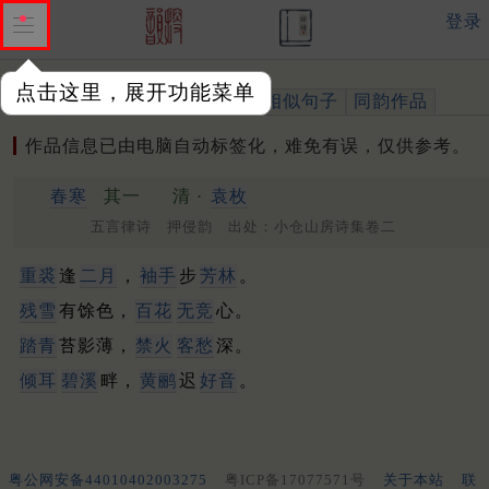
登录
点击这里，展开功能菜单
作品
标注四声
出处、引用
相似句子
同韵作品
作品信息已由电脑自动标签化，难免有误，仅供参考。
春寒
其一
清 ·
袁枚
五言律诗 押侵韵 出处：小仓山房诗集卷二
重裘
逢
二月
，
袖手
步
芳林
。
残雪
有馀色，
百花
无竞
心。
踏青
苔影薄，
禁火
客愁
深。
倾耳
碧溪
畔，
黄鹂
迟
好音
。
粤公网安备44010402003275
粤ICP备17077571号
关于本站
联