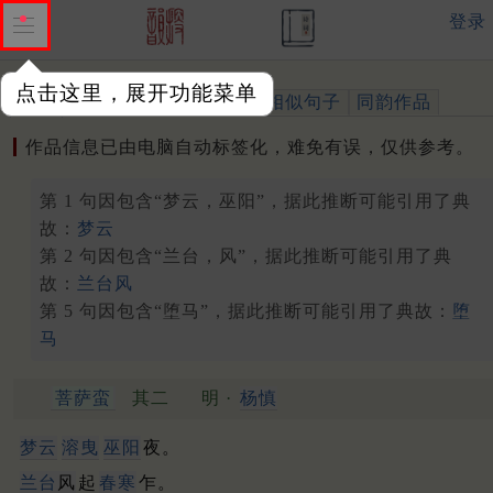
登录
点击这里，展开功能菜单
作品
标注四声
出处、引用
相似句子
同韵作品
作品信息已由电脑自动标签化，难免有误，仅供参考。
第 1 句因包含“梦云，巫阳”，据此推断可能引用了典
故：
梦云
第 2 句因包含“兰台，风”，据此推断可能引用了典
故：
兰台风
第 5 句因包含“堕马”，据此推断可能引用了典故：
堕
马
菩萨蛮
其二
明 ·
杨慎
梦云
溶曳
巫阳
夜。
兰台
风
起
春寒
乍。