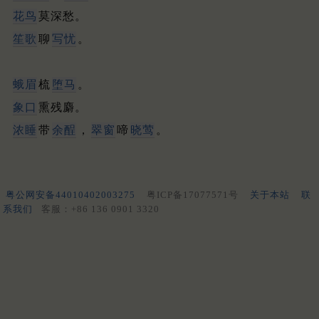
花鸟
莫深愁。
笙歌
聊
写忧
。
蛾眉
梳
堕马
。
象口
熏残麝。
浓睡
带
余酲
，
翠窗
啼
晓莺
。
粤公网安备44010402003275
粤ICP备17077571号
关于本站
联
系我们
客服：+86 136 0901 3320