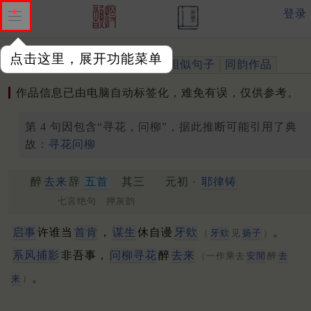
登录
点击这里，展开功能菜单
作品
标注四声
出处、引用
相似句子
同韵作品
作品信息已由电脑自动标签化，难免有误，仅供参考。
第 4 句因包含“寻花，问柳”，据此推断可能引用了典
故：
寻花问柳
醉
去来
辞
五首
其三
元初 ·
耶律铸
七言绝句 押灰韵
启事
许谁当
首肯
，
谋生
休自谩
牙欸
。
（
牙欸
见
扬子
）
系风捕影
非吾事，
问
柳
寻花
醉
去来
（一作乘去
安閒
醉
去
。
来
）