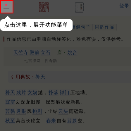
登录
点击这里，展开功能菜单
作品
标注四声
出处、引用
相似句子
同韵作品
作品信息已由电脑自动标签化，难免有误，仅供参考。
天竺寺
殿前
立石
唐 ·
姚合
七言律诗 押肴韵
引用典故：
补天
补天
残片
女娲
抛，
扑落
禅门
压地坳。
霹雳
划深龙旧攫，屈槃痕浅虎新抓。
苔黏
月眼
风
挑剔
，尘结
云头
雨磕敲。
秋至
莫言长矻立，
春来
自有
薜萝
交。