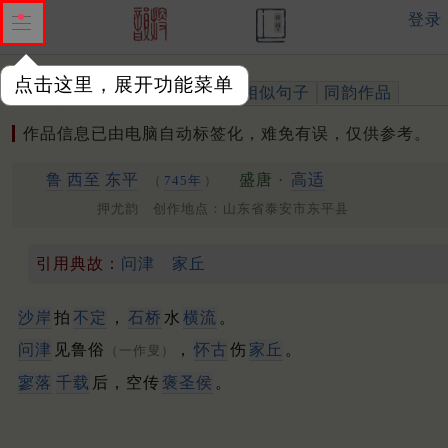
登录
点击这里，展开功能菜单
作品
标注四声
出处、引用
相似句子
同韵作品
作品信息已由电脑自动标签化，难免有误，仅供参考。
鲁
西至
东平
盛唐 ·
高适
（
745年
）
押尤韵 创作地点：山东省泰安市东平县
引用典故：
问津
家丘
沙岸
拍
不定
，
石桥
水
横流
。
问津
见鲁俗
，
怀古
伤
家丘
。
（一作叟）
寥落
千载
后，空传
褒圣侯
。