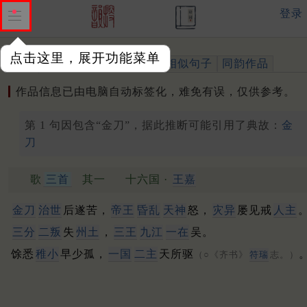
登录
点击这里，展开功能菜单
作品
标注四声
出处、引用
相似句子
同韵作品
作品信息已由电脑自动标签化，难免有误，仅供参考。
第 1 句因包含“金刀”，据此推断可能引用了典故：
金
刀
歌
三首
其一
十六国 ·
王嘉
金刀
治世
后遂苦，
帝王
昏乱
天神
怒，
灾异
屡见戒
人主
三分
二叛
失
州土
，
三王
九江
一在
吴。
馀悉
稚小
早少孤，
一国
二主
天所驱
（○《齐书》
符瑞
志。）