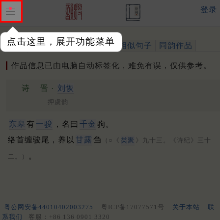
登录
点击这里，展开功能菜单
作品
标注四声
出处、引用
相似句子
同韵作品
作品信息已由电脑自动标签化，难免有误，仅供参考。
诗
晋 ·
刘恢
押虞韵
东皋
有
一骏
，名曰
千金
驹。
络首缠骏尾，养以
甘露
刍
（○《
类聚
》九十三。《诗纪》三十
。
二。）
粤公网安备44010402003275
粤ICP备17077571号
关于本站
联
系我们
客服：+86 136 0901 3320