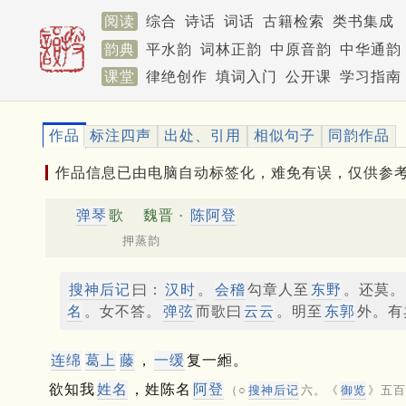
阅读
综合
诗话
词话
古籍检索
类书集成
韵典
平水韵
词林正韵
中原音韵
中华通韵
课堂
律绝创作
填词入门
公开课
学习指南
作品
标注四声
出处、引用
相似句子
同韵作品
作品信息已由电脑自动标签化，难免有误，仅供参
弹琴
歌
魏晋 ·
陈阿登
押蒸韵
搜神后记
曰：
汉时
。
会稽
勾章人至
东野
。还莫。
名
。女不答。
弹弦
而歌曰
云云
。明至
东郭
外。有
连绵
葛上
藤
，
一缓
复一縆。
欲知我
姓名
，姓陈名
阿登
（○
搜神后记
六。《
御览
》五百