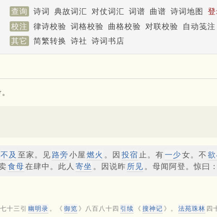
查询
诗词
典故词汇
对仗词汇
词谱
曲谱
诗词地图
登
校注
律诗校验
词格校验
曲格校验
对联校验
自动笺注
其它
简繁转换
诗社
诗词书店
考。
不及
至家。见
路旁
小屋
燃火
。因
投宿
止。有
一少
女。不
欲
卖
食母
在肆中。此人
寄坐
。因说昨
所见
。母闻阿登。惊曰
七十三引
幽明录
。《
御览
》八百八十四
引续
《
搜神记
》。
法苑珠林
四