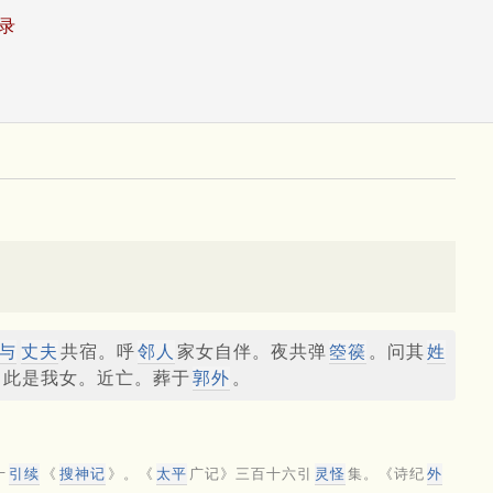
录
与
丈夫
共宿。呼
邻人
家女自伴。夜共弹
箜篌
。问其
姓
：此是我女。近亡。葬于
郭外
。
十
引续
《
搜神记
》。《
太平
广记》三百十六引
灵怪
集。《诗纪
外