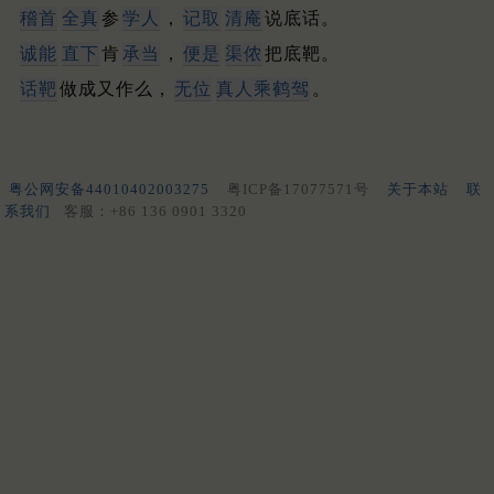
稽首
全真
参
学人
，
记取
清庵
说底话。
诚能
直下
肯
承当
，
便是
渠侬
把底靶。
话靶
做成又作么，
无位
真
人
乘鹤驾
。
粤公网安备44010402003275
粤ICP备17077571号
关于本站
联
系我们
客服：+86 136 0901 3320