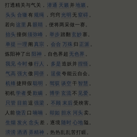
打透精关与气关，
潜通
天籁
并
地籁
。
头头
合辙
有
规绳
，窍窍
光明
无
窒碍
。
若向
这里
具
眼睛
，便将两采做一赛。
抬头
撞倒
须弥峰
，
举步
踏翻
玄妙
寨。
单提
一理
阐
真宗
，
会合
万殊
归
正派
。
炼阳神了出
阳神
，自色界超
无色界
。
我见
今时
修
行人
，
多是
造妖并
捏怪
。
气高
强大
傲
同侪
，
逞俊
夸能云自会。
机锋
捷辩假
聪明
，
驾驭
谈空
干
智慧
。
初机
学者
受
欺瞒
，
博学
玄流
不
见爱
。
只管
目前
逞
强梁
，
不顾
末后
受殃害。
人前
饶舌
口
喃喃
，
却如
担水
河头
卖。
生烟
发火
念头
差，逐境
随时
心地
隘。
涝涝
洒洒
弄精神
，热热乱乱苦打睚。