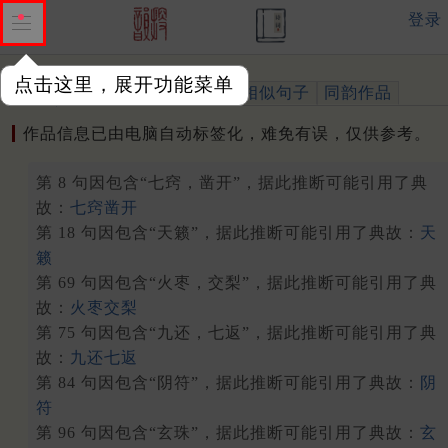
登录
点击这里，展开功能菜单
作品
标注四声
出处、引用
相似句子
同韵作品
作品信息已由电脑自动标签化，难免有误，仅供参考。
第 8 句因包含“七窍，凿开”，据此推断可能引用了典
故：
七窍凿开
第 18 句因包含“天籁”，据此推断可能引用了典故：
天
籁
第 69 句因包含“火枣，交梨”，据此推断可能引用了典
故：
火枣交梨
第 75 句因包含“九还，七返”，据此推断可能引用了典
故：
九还七返
第 84 句因包含“阴符”，据此推断可能引用了典故：
阴
符
第 96 句因包含“玄珠”，据此推断可能引用了典故：
玄