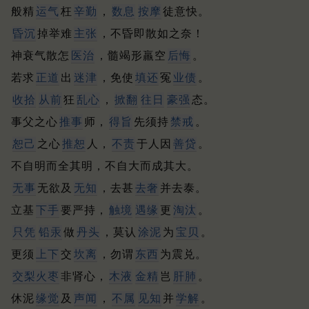
般精
运气
枉
辛勤
，
数息
按摩
徒意快。
昏沉
掉举难
主张
，不昏即散如之奈！
神衰气散怎
医治
，髓竭形羸空
后悔
。
若求
正道
出
迷津
，免使
填还
冤
业债
。
收拾
从前
狂
乱心
，
掀翻
往日
豪强
态。
事父之心
推事
师，
得旨
先须持
禁戒
。
恕己
之心
推恕
人，
不责
于人因
善贷
。
不自明而全其明，不自大而成其大。
无事
无欲及
无知
，去甚
去奢
并去泰。
立基
下手
要严持，
触境
遇缘
更
淘汰
。
只凭
铅汞
做
丹头
，莫认
涂泥
为
宝贝
。
更须
上下
交
坎离
，勿谓
东西
为震兑。
交梨火
枣
非肾心，
木液
金精
岂
肝肺
。
休泥
缘觉
及
声闻
，
不属
见知
并
学解
。