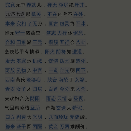
究竟
无中
养就
儿，
禅天
净尽
绝
纤芥
。
九还七返
那
机关
，
不在
内兮不
在外
。
本来
实相
了无
形，
亘古
虚灵
终
不昧
。
抱元
守一
诸蕴空，
笃志
力行
休
懈怠
。
合和
四象
聚
三元
，
攒簇
五行
会
八卦
。
烹庚炼甲有抽添，
阳火
阴符
知
进退
。
虚无
湛寂
运
机缄
，
恍惚
窈冥
旋
造化
。
两般
灵物
入
中宫
，
一道
金光
明
四下
。
西南
黄氏
老婆心
，
鼓合
南陵
丁
女嫁
。
青衣
女子
才
归房
，
白首
金公
来
入舍
。
夫欢妇合交
阴阳
，
雨态
云情
忘
昼夜
。
气固精凝结
圣胎
，产颗
玄珠
太
希诧
。
四方
剔透
大
光明
，
八面玲珑
无缝
罅。
都来
些子
圆
团圞
，
黄金
万两
难酬价。