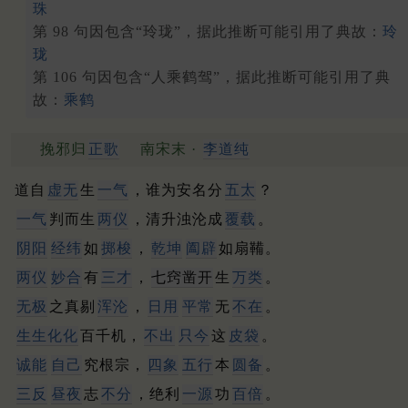
珠
第 98 句因包含“玲珑”，据此推断可能引用了典故：
玲
珑
第 106 句因包含“人乘鹤驾”，据此推断可能引用了典
故：
乘鹤
挽邪归
正歌
南宋末 ·
李道纯
道自
虚无
生
一气
，谁为安名分
五太
？
一气
判而生
两仪
，清升浊沦成
覆载
。
阴阳
经纬
如
掷梭
，
乾坤
阖辟
如扇鞴。
两仪
妙合
有
三才
，
七窍凿开
生
万类
。
无极
之真剔
浑沦
，
日用
平常
无
不在
。
生生化化
百千机，
不出
只今
这
皮袋
。
诚能
自己
究根宗，
四象
五行
本
圆备
。
三反
昼夜
志
不分
，绝利
一源
功
百倍
。