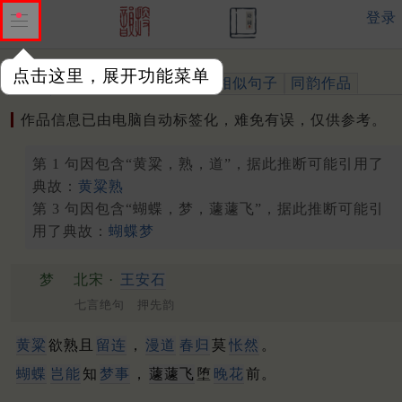
登录
点击这里，展开功能菜单
作品
标注四声
出处、引用
相似句子
同韵作品
作品信息已由电脑自动标签化，难免有误，仅供参考。
第 1 句因包含“黄粱，熟，道”，据此推断可能引用了
典故：
黄粱熟
第 3 句因包含“蝴蝶，梦，蘧蘧飞”，据此推断可能引
用了典故：
蝴蝶梦
梦
北宋 ·
王安石
七言绝句 押先韵
黄粱
欲熟且
留连
，
漫道
春归
莫
怅然
。
蝴蝶
岂能
知
梦事
，
蘧蘧飞
堕
晚花
前。