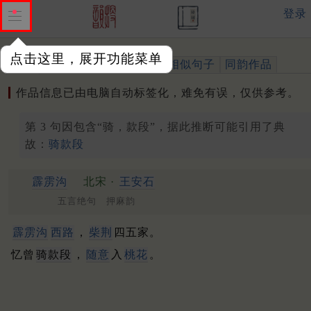
登录
点击这里，展开功能菜单
作品
标注四声
出处、引用
相似句子
同韵作品
作品信息已由电脑自动标签化，难免有误，仅供参考。
第 3 句因包含“骑，款段”，据此推断可能引用了典
故：
骑款段
霹雳沟
北宋 ·
王安石
五言绝句 押麻韵
霹雳沟
西路
，
柴荆
四五家。
忆曾
骑款段
，
随意
入
桃花
。