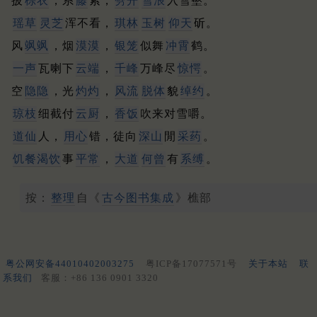
披
棕衣
，系
藤
索，
劈开
雪浪
入雪壑。
瑶草
灵芝
浑不看，
琪林
玉树
仰天
斫。
风
飒飒
，烟
漠漠
，
银笼
似舞
冲霄
鹤。
一声
瓦喇下
云端
，
千峰
万峰尽
惊愕
。
空
隐隐
，光
灼灼
，
风流
脱体
貌
绰约
。
琼枝
细截付
云厨
，
香饭
吹来对雪嚼。
道仙
人，
用心
错，徒向
深山
閒
采药
。
饥餐渴饮
事
平常
，
大道
何曾
有
系缚
。
按：
整理
自《
古今图书集成
》樵部
粤公网安备44010402003275
粤ICP备17077571号
关于本站
联
系我们
客服：+86 136 0901 3320