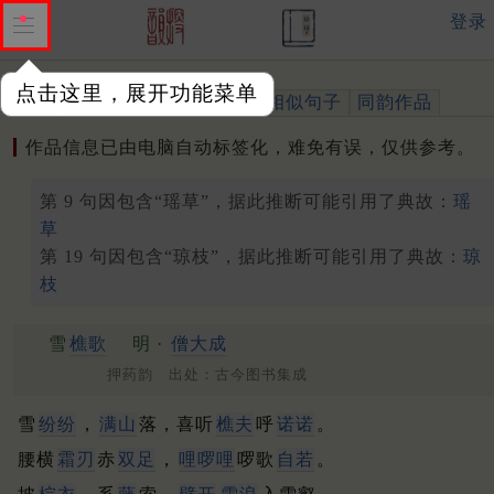
登录
点击这里，展开功能菜单
作品
标注四声
出处、引用
相似句子
同韵作品
作品信息已由电脑自动标签化，难免有误，仅供参考。
第 9 句因包含“瑶草”，据此推断可能引用了典故：
瑶
草
第 19 句因包含“琼枝”，据此推断可能引用了典故：
琼
枝
雪
樵歌
明 ·
僧大成
押药韵 出处：古今图书集成
雪
纷纷
，
满山
落，喜听
樵夫
呼
诺诺
。
腰横
霜刃
赤
双足
，
哩啰哩
啰歌
自若
。