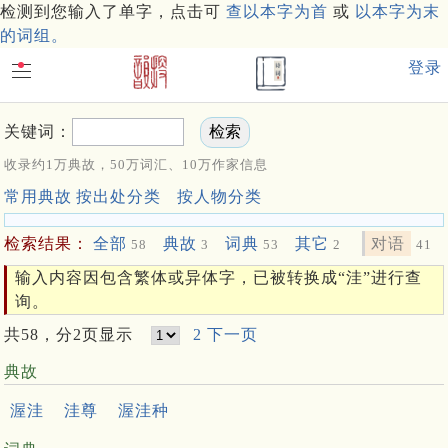
检测到您输入了单字，点击可
查以本字为首
或
以本字为末
的词组。
登录
关键词：
收录约1万典故，50万词汇、10万作家信息
常用典故
按出处分类
按人物分类
检索结果：
全部
典故
词典
其它
对语
58
3
53
2
41
输入内容因包含繁体或异体字，已被转换成“洼”进行查
询。
共58，分2页显示
2
下一页
典故
渥洼
洼尊
渥洼种