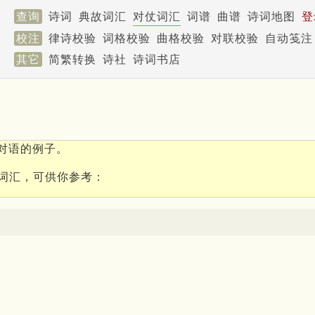
查询
诗词
典故词汇
对仗词汇
词谱
曲谱
诗词地图
登
校注
律诗校验
词格校验
曲格校验
对联校验
自动笺注
其它
简繁转换
诗社
诗词书店
对语的例子。
词汇，可供你参考：