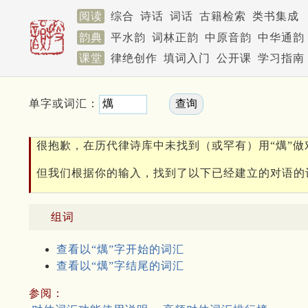
阅读
综合
诗话
词话
古籍检索
类书集成
韵典
平水韵
词林正韵
中原音韵
中华通韵
课堂
律绝创作
填词入门
公开课
学习指南
单字或词汇：
很抱歉，在历代律诗库中未找到（或罕有）用“燤”做
但我们根据你的输入，找到了以下已经建立的对语的
组词
查看以“燤”字开始的词汇
查看以“燤”字结尾的词汇
参阅：