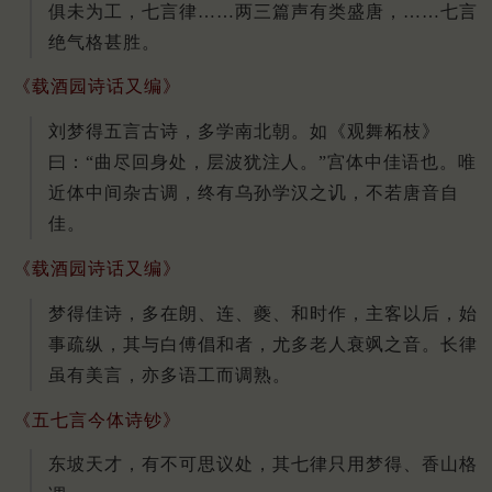
俱未为工，七言律……两三篇声有类盛唐，……七言
绝气格甚胜。
《载酒园诗话又编》
刘梦得五言古诗，多学南北朝。如《观舞柘枝》
曰：“曲尽回身处，层波犹注人。”宫体中佳语也。唯
近体中间杂古调，终有乌孙学汉之讥，不若唐音自
佳。
《载酒园诗话又编》
梦得佳诗，多在朗、连、夔、和时作，主客以后，始
事疏纵，其与白傅倡和者，尤多老人衰飒之音。长律
虽有美言，亦多语工而调熟。
《五七言今体诗钞》
东坡天才，有不可思议处，其七律只用梦得、香山格