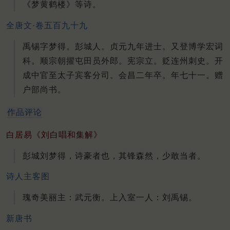
《梦黄鹤楼》等诗。
全唐文·卷五百九十九
禹锡字梦得。彭城人。贞元九年进士。又登博学宏词
科。顺宗朝擢屯田员外郎。宪宗立。贬连州刺史。开
成中官至太子宾客分司。会昌二年卒。年七十一。赠
户部尚书。
作品评论
白居易《刘白唱和集解》
彭城刘梦得，诗豪者也，其锋森然，少敢当者。
诗人主客图
瑰奇美丽主：武元衡。上入室一人：刘禹锡。
新唐书