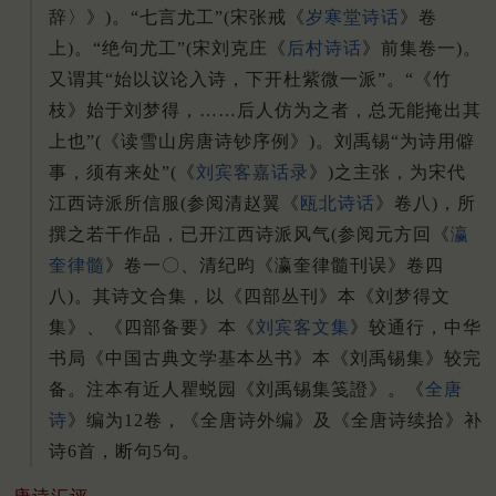
辞〉》)。“七言尤工”(宋张戒《
岁寒堂诗话
》卷
上)。“绝句尤工”(宋刘克庄《
后村诗话
》前集卷一)。
又谓其“始以议论入诗，下开杜紫微一派”。“《竹
枝》始于刘梦得，……后人仿为之者，总无能掩出其
上也”(《读雪山房唐诗钞序例》)。刘禹锡“为诗用僻
事，须有来处”(《
刘宾客嘉话录
》)之主张，为宋代
江西诗派所信服(参阅清赵翼《
瓯北诗话
》卷八)，所
撰之若干作品，已开江西诗派风气(参阅元方回《
瀛
奎律髓
》卷一〇、清纪昀《瀛奎律髓刊误》卷四
八)。其诗文合集，以《四部丛刊》本《刘梦得文
集》、《四部备要》本《
刘宾客文集
》较通行，中华
书局《中国古典文学基本丛书》本《刘禹锡集》较完
备。注本有近人瞿蜕园《刘禹锡集笺證》。《
全唐
诗
》编为12卷，《全唐诗外编》及《全唐诗续拾》补
诗6首，断句5句。