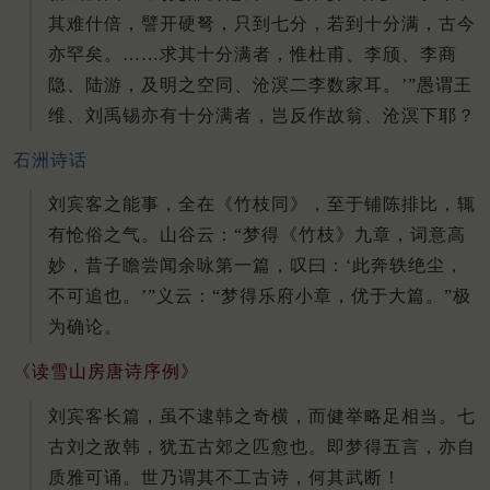
其难什倍，譬开硬弩，只到七分，若到十分满，古今
亦罕矣。……求其十分满者，惟杜甫、李颀、李商
隐、陆游，及明之空同、沧溟二李数家耳。’”愚谓王
维、刘禹锡亦有十分满者，岂反作故翁、沧溟下耶？
石洲诗话
刘宾客之能事，全在《竹枝同》，至于铺陈排比，辄
有怆俗之气。山谷云：“梦得《竹枝》九章，词意高
妙，昔子瞻尝闻余咏第一篇，叹曰：‘此奔轶绝尘，
不可追也。’”义云：“梦得乐府小章，优于大篇。”极
为确论。
《读雪山房唐诗序例》
刘宾客长篇，虽不逮韩之奇横，而健举略足相当。七
古刘之敌韩，犹五古郊之匹愈也。即梦得五言，亦自
质雅可诵。世乃谓其不工古诗，何其武断！