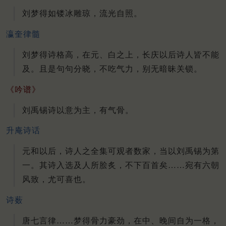
刘梦得如镂冰雕琼，流光自照。
瀛奎律髓
刘梦得诗格高，在元、白之上，长庆以后诗人皆不能
及。且是句句分晓，不吃气力，别无暗昧关锁。
《吟谱》
刘禹锡诗以意为主，有气骨。
升庵诗话
元和以后，诗人之全集可观者数家，当以刘禹锡为第
一。其诗入选及人所脍炙，不下百首矣……宛有六朝
风致，尤可喜也。
诗薮
唐七言律……梦得骨力豪劲，在中、晚间自为一格，