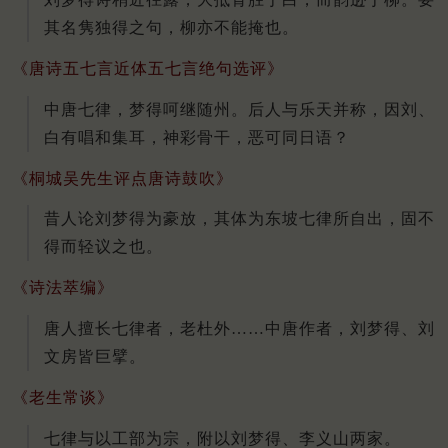
其名隽独得之句，柳亦不能掩也。
《唐诗五七言近体五七言绝句选评》
中唐七律，梦得呵继随州。后人与乐天并称，因刘、
白有唱和集耳，神彩骨干，恶可同日语？
《桐城吴先生评点唐诗鼓吹》
昔人论刘梦得为豪放，其体为东坡七律所自出，固不
得而轻议之也。
《诗法萃编》
唐人擅长七律者，老杜外……中唐作者，刘梦得、刘
文房皆巨擘。
《老生常谈》
七律与以工部为宗，附以刘梦得、李义山两家。