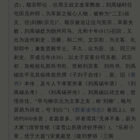
贞)，顺宗即位，任用王叔文改革弊政，刘禹锡时任
屯田员外郎，为革新之核心人物，被称为“二王(叔
文、伾)刘柳(宗元)”。顺宗被迫让位与宪宗，革新失
败，刘禹锡贬为朗州司马。元和十年(815)召回，又
出为连州刺史，历夔、和二州。文宗初，为主客、礼
部郎中，兼集贤殿学士。不久，出为苏、汝、同三州
刺史。开成元年(836)，以太子宾客分司东都。武宗
初，加检校礼部尚书衔。世称刘宾客、刘尚书。刘禹
锡生平见其临终前所撰《子刘子自传》，新、旧《
唐
书
》本传，及今人卞孝萱所著《刘禹锡年谱》、《刘
禹锡丛考》、《刘禹锡评传》。刘禹锡以诗文称，哲
理亦佳。“早与柳宗元为文章之友，称‘刘柳’，晚与
居易为诗友，号‘刘白’”(《
郡斋读书志
》卷四上)。存
诗约800余首，名篇甚多。评者谓其“无体不备，蔚为
大家”(清管世铭《读雪山房唐诗钞序例》)。“乐府小
章，优于大篇”(宋黄庭坚《跋刘梦得〈三阁