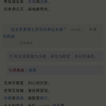
尊俎成全策，
京坻
阅
见粮
。
归来虏尘灭，画地奏明光。
①
送太常萧博士弃官归养赴东都
中唐 ·
（828年）
刘禹锡
五言律诗
① 时元兄罢相为少师，仲兄为郎官，并分司洛邑。
引用典故：
德星
兄弟尽鸳鸾，归心切问安。
贪荣五䌽服，遂挂两梁冠。
侍膳
曾
调鼎
，循陔更
握兰
。
从今别君后，长忆
德星
看。
（一作回）