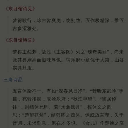
《东目馆诗见》
梦得歌行，咏古皆爽脆，饶别致。五作极精深，惟五
古多涩雅处。
《东目馆诗见》
梦得主怨刺，故胜《主客阁》列之“瑰奇美丽”，尚未
觉其典则高而滋味厚也。谓乐府小章优于大篇，山谷
实具只服。
三唐诗品
五言体杂不一。有如“深春风日净”、“昔听东武吟”等
篇，宛转徘徊，取涂乐府；“秋江早望”、“谪居悼
往”，则结休允晖。若“水禽残月”，模休文之韵
思；“楚望苍然”，结韩卿之茂体。馀或放言理，失于
音调，未求刻意，累在才多也。《女儿》作楚挽之哀