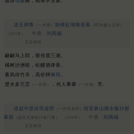
愿荐
埙篪
曲，相将学玉箫。
送王师鲁
协律赴湖南使幕
（一作曾）
（即永穆公之孙）
中唐 ·
刘禹锡
（805年）
五言律诗
翩翩马上郎，驱传渡三湘。
橘树沙洲暗，松醪酒肆香。
素风传竹帛，高价聘
琳琅
。
楚水多兰芷
，何人事搴
芳。
（一作若）
（一作撷）
送赵中丞自司金郎
转官参山南令狐仆射
（一作司直郎）
幕府
中唐 ·
刘禹锡
（赵氏兄弟皆仆射门客）
（836年）
五言律诗