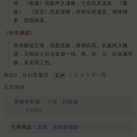
词，《泰娘》谱新声之凄奏，七言此其选矣。《聚
蚊》、《百舌》托意深微，亦得乐府遗意。律体独
多，莹瑕间采。
《诗学渊源》
其诗极似王维，清新流丽，格调自高。长篇间入魏
晋，元和诗人自当首屈一指。韩、刘、元、白虽属异
曲，未见同工也。
共823，分42页显示
2
3
4
5
下一页
五言律诗
翠微寺有感
中唐 ·
刘禹锡
五言律诗
引用典故：
龙髯
汤饼赐都尉