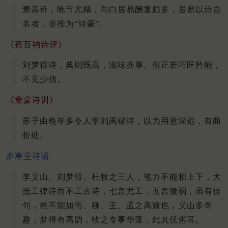
素善诗，晚节尤精，与白居易酬复颇多，居易以诗自
名者，尝推为“诗豪”。
《蔡百衲诗评》
刘梦得诗，典则既高，滋味亦厚。但正若巧匠矜能，
不见少拙。
《童蒙诗训》
苏子由晚年多令人学刘禹锡诗，以为用意深远，有曲
折处。
岁寒堂诗话
李义山、刘梦得、杜牧之三人，笔力不能相上下，大
抵工律诗而不工古诗，七言尤工，五言微弱，虽有佳
句，然不能如韦、柳、王、孟之高致也，义山多奇
趣，梦得有高韵，牧之专事华藻，此其优劣耳。