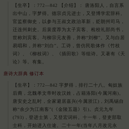
【生卒】：772—842 【介绍】： 唐洛阳人，自言系
出中山，字梦得。德宗贞元进士，又登博学宏辞科。
官监察御史，以参与王叔文政治革新，贬朗州司马，
迁连州刺史。后裴度荐为太子宾客、检校礼部尚书，
世称刘宾客。与柳宗元友善，并称“刘柳”。又与白居
易唱和，并称“刘白”。工诗，曾仿民歌体作《竹枝
词》、《柳枝词》、《插田歌》等组诗。又著有《天
论》等。有集。
唐诗大辞典 修订本
【生卒】：772—842 字梦得，排行二十八。匈奴族
后裔，北魏孝文帝时改汉姓，占籍洛阳(今属河南)。
唐安史之乱时，全家避居嘉兴(今属浙江)，刘禹锡自
称“余少为江南客”(《金陵五题》引)。贞元九年
(793)，登进士第，又登宏词科。十一年，登吏部取
士科，开始进入仕途。二十一年(当年八月改元永