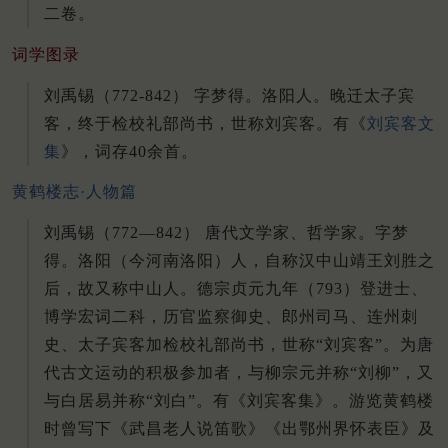
二卷。
词学图录
刘禹锡（772-842） 字梦得。洛阳人。晚迁太子宾
客，终于检校礼部尚书，世称刘宾客。有《
刘宾客文
集
》，词存40余首。
黄鹤楼志·人物篇
刘禹锡（772—842） 唐代文学家、哲学家。字梦
得。洛阳（今河南洛阳）人，自称汉中山靖王刘胜之
后，故又称中山人。德宗贞元九年（793）登进士、
博学宏词二科，历官监察御史、郎州司马、连州刺
史、太子宾客加检校礼部尚书，世称“刘宾客”。为唐
代古文运动的积极参加者，与柳宗元并称“刘柳”，又
与白居易并称“刘白”。有《刘宾客集》。游览黄鹤楼
时曾写下《武昌老人说笛歌》《出鄂州界怀表臣》及