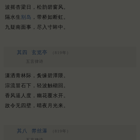
波摇杏梁日，松韵碧窗风。
隔水生
别岛
，带桥如断虹。
九疑南面事，尽入寸眸中。
其四
玄览亭
（819年）
五言律诗
潇洒青林际，夤缘碧潭隈。
淙流冒石下，轻波触砌回。
香风逼人度，幽花覆水开。
故令无四壁，晴夜月光来。
其八
棼丝瀑
（819年）
五言律诗