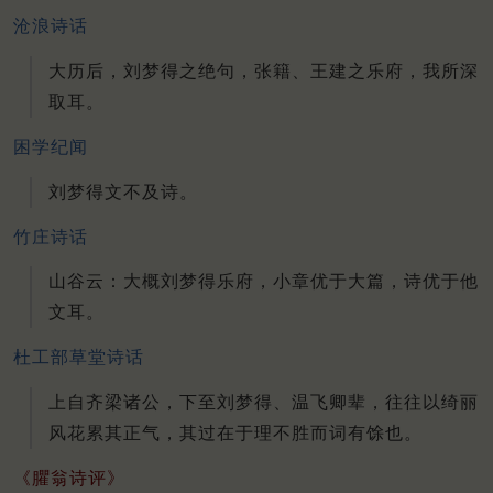
沧浪诗话
大历后，刘梦得之绝句，张籍、王建之乐府，我所深
取耳。
困学纪闻
刘梦得文不及诗。
竹庄诗话
山谷云：大概刘梦得乐府，小章优于大篇，诗优于他
文耳。
杜工部草堂诗话
上自齐梁诸公，下至刘梦得、温飞卿辈，往往以绮丽
风花累其正气，其过在于理不胜而词有馀也。
《臞翁诗评》