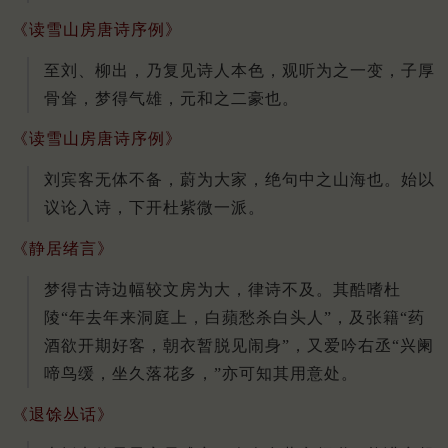
《读雪山房唐诗序例》
至刘、柳出，乃复见诗人本色，观听为之一变，子厚
骨耸，梦得气雄，元和之二豪也。
《读雪山房唐诗序例》
刘宾客无体不备，蔚为大家，绝句中之山海也。始以
议论入诗，下开杜紫微一派。
《静居绪言》
梦得古诗边幅较文房为大，律诗不及。其酷嗜杜
陵“年去年来洞庭上，白蘋愁杀白头人”，及张籍“药
酒欲开期好客，朝衣暂脱见闹身”，又爱吟右丞“兴阑
啼鸟缓，坐久落花多，”亦可知其用意处。
《退馀丛话》