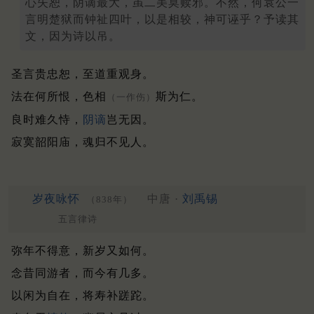
心失恕，阴谪最大，虽二美莫赎邪。不然，何袁公一
言明楚狱而钟祉四叶，以是相较，神可诬乎？予读其
文，因为诗以吊。
圣言贵忠恕，至道重观身。
法在何所恨，色相
斯为仁。
（一作伤）
良时难久恃，
阴谪
岂无因。
寂寞韶阳庙，魂归不见人。
岁夜咏怀
中唐 ·
刘禹锡
（838年）
五言律诗
弥年不得意，新岁又如何。
念昔同游者，而今有几多。
以闲为自在，将寿补蹉跎。