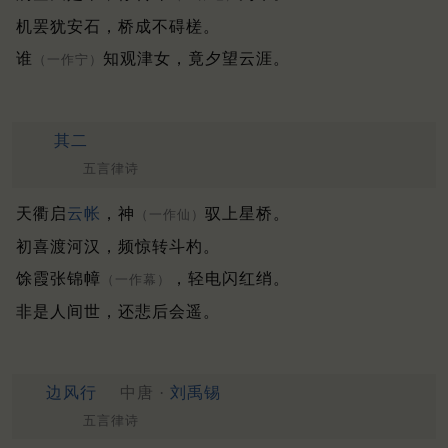
机罢犹安石，桥成不碍槎。
谁
知观津女，竟夕望云涯。
（一作宁）
其二
五言律诗
天衢启
云帐
，神
驭上星桥。
（一作仙）
初喜渡河汉，频惊转斗杓。
馀霞张锦幛
，轻电闪红绡。
（一作幕）
非是人间世，还悲后会遥。
边风行
中唐 ·
刘禹锡
五言律诗