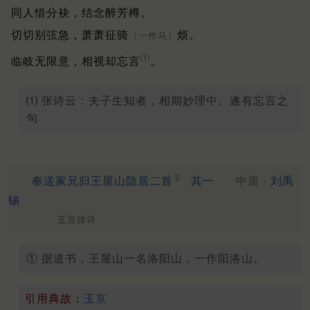
同人惜分袂，结念醉芳樽。
切切别弦急，萧萧征骑
烦。
（一作马）
⑴
临岐无限意，相视却忘言
。
⑴ 张诗云：夫子生知者，相期妙理中。遂有忘言之
句
①
奉送家兄归王屋山隐居二首
其一
中唐 ·
刘禹
锡
五言律诗
① 据道书，王屋山一名洛阳山，一作阳洛山。
引用典故：
玉京