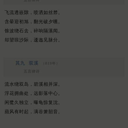
飞流透嵌隙，喷洒如丝棼。
含晕迎初旭，翻光破夕曛。
馀波绕石去，碎响隔溪闻。
却望琼沙际，逶迤见脉分。
其九
双溪
（819年）
五言律诗
流水绕双岛，碧溪相并深。
浮花拥曲处，远影落中心。
闲鹭久独立，曝龟惊复沈。
蘋风有时起，满谷箫韶音。