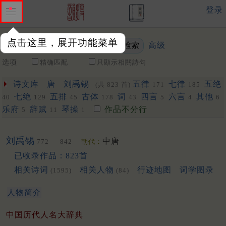
登录
点击这里，展开功能菜单
高级
关键词
选项
精确匹配
只顯示相關詩句
诗文库
唐
刘禹锡
五律
七律
五绝
(共 823 首)
171
185
七绝
五排
古体
词
四言
六言
其他
40
129
45
178
43
5
4
6
乐府
辞赋
琴操
作品不分行
5
11
1
刘禹锡
中唐
772 — 842
朝代：
已收录作品：823首
相关诗词
相关人物
行迹地图
词学图录
(1595)
(84)
人物简介
中国历代人名大辞典