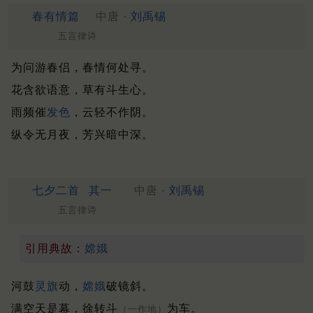
春有情篇
中唐 ·
刘禹锡
五言律诗
为问游春侣，春情何处寻。
花含欲语意，草有斗生心。
雨频催
发色
，云轻不作阴。
纵令无月夜，芳兴暗中深。
七夕二首
其一
中唐 ·
刘禹锡
五言律诗
引用典故：
嫦娥
河鼓
灵旗
动，
嫦娥
破镜斜。
满空天是幕，徐转斗
为车。
（一作地）