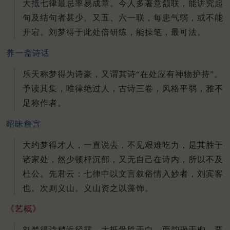
大抵七律最忌率易成章。今人多著意颔联，能讲究起
句及结句者甚少。又五、六一联，每患气弱，或不能
开宕。刘梦得于此处倍研练，能操笔，最可法。
养一斋诗话
乐天称梦得为诗豪，又谓其诗“在处应有神物护持”。
予读其集，唯律绝过人，古诗三卷，风格平弱，雅不
足称作者。
昭昧詹言
大约梦得才人，一直说去，不见艰难吃力，是其胜于
诸家处，然少顿枰沉郁，又无自己在诗内，所以不及
杜公。先君云：七律中以文言叙俗情入妙者，刘宾客
也。次则义山。义山资之以藻饰。
《艺概》
刘梦得诗稍近径露，大抵骨胜于白，而韵逊于柳。要