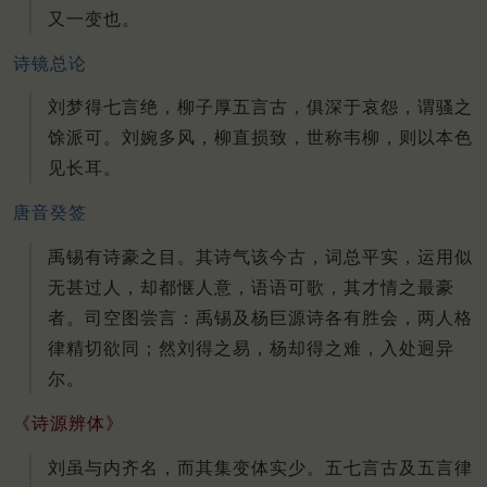
又一变也。
诗镜总论
刘梦得七言绝，柳子厚五言古，俱深于哀怨，谓骚之
馀派可。刘婉多风，柳直损致，世称韦柳，则以本色
见长耳。
唐音癸签
禹锡有诗豪之目。其诗气该今古，词总平实，运用似
无甚过人，却都惬人意，语语可歌，其才情之最豪
者。司空图尝言：禹锡及杨巨源诗各有胜会，两人格
律精切欲同；然刘得之易，杨却得之难，入处迥异
尔。
《诗源辨体》
刘虽与内齐名，而其集变体实少。五七言古及五言律