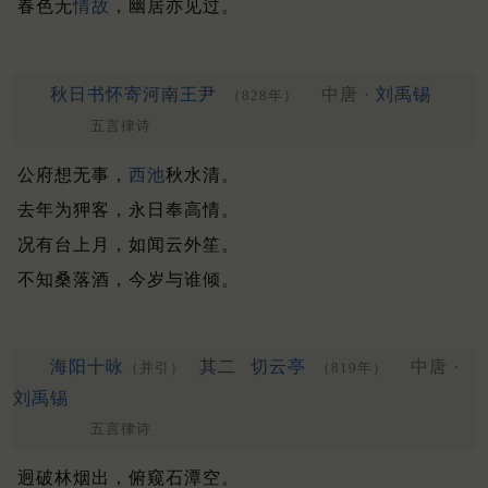
春色无
情故
，幽居亦见过。
秋日书怀寄河南王尹
中唐 ·
刘禹锡
（828年）
五言律诗
公府想无事，
西池
秋水清。
去年为狎客，永日奉高情。
况有台上月，如闻云外笙。
不知桑落酒，今岁与谁倾。
海阳十咏
其二
切云亭
中唐 ·
（并引）
（819年）
刘禹锡
五言律诗
迥破林烟出，俯窥石潭空。