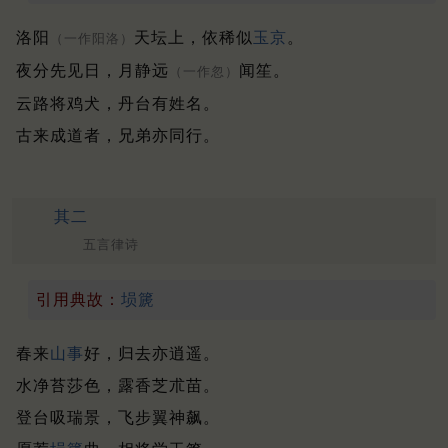
洛阳
天坛上，依稀似
玉京
。
（一作阳洛）
夜分先见日，月静远
闻笙。
（一作忽）
云路将鸡犬，丹台有姓名。
古来成道者，兄弟亦同行。
其二
五言律诗
引用典故：
埙篪
春来
山事
好，归去亦逍遥。
水净苔莎色，露香芝朮苗。
登台吸瑞景，飞步翼神飙。