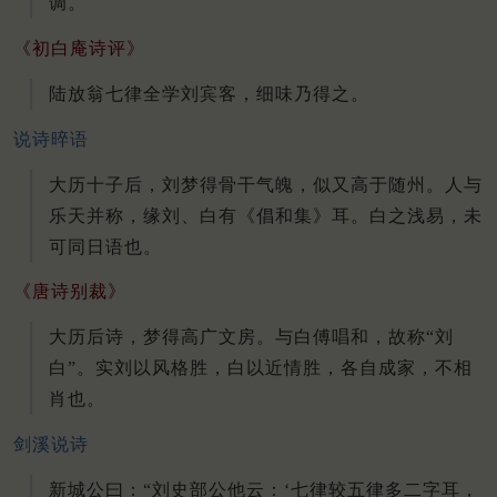
调。
《初白庵诗评》
陆放翁七律全学刘宾客，细味乃得之。
说诗晬语
大历十子后，刘梦得骨干气魄，似又高于随州。人与
乐天并称，缘刘、白有《倡和集》耳。白之浅易，未
可同日语也。
《唐诗别裁》
大历后诗，梦得高广文房。与白傅唱和，故称“刘
白”。实刘以风格胜，白以近情胜，各自成家，不相
肖也。
剑溪说诗
新城公曰：“刘史部公他云：‘七律较五律多二字耳，