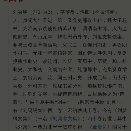
唐诗汇评
刘禹锡（772-842），字梦得，洛阳（今属河南）
人。贞元九年登进士第，又登吏部取士科，授大子校
书。为淮南节度使杜佑幕从事，调渭南主薄。入为监
察御史。永贞元年，转屯田员外郎、判度支盐铁案。
参与王叔文革新活动。宪宗主，贬连州刺史，再贬朗
州司马。元和十年奉诏还京，因作诗语涉讥刺，复贬
授播州刺史，改连州。长庆、宝历中，历夔、和二州
刺史。大和初，入朝为主客、礼部郎中，充集贤直学
士，复出为苏、汝、同三州刺史。开成元年，为太子
宾客，分司东都，改秘书监分司，加检校礼部尚书。
卒，世称刘宾客。禹锡诗造精绝，白居易称之为“诗
豪”。与白居易并称“刘白”，与柳宗元并称“刘柳”。
有《刘禹锡集》四十卷，宋初佚其十卷。今有《刘梦
得文集》（一名《
刘宾客文集
》）四十卷行世，其中
《外集》十卷乃北宋宋敏求所辑。《
全唐诗
》编诗十