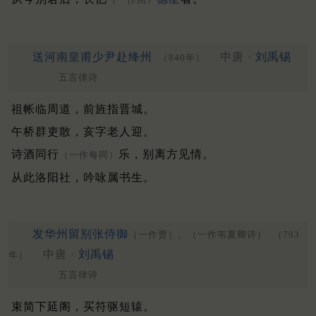
送河南皇甫少尹赴绛州
中唐 ·
刘禹锡
（840年）
五言律诗
祖帐临周道，前旌指晋城。
午桥群吏散，亥字老人迎。
诗酒同行
乐，别离方见情。
（一作每同）
从此洛阳社，吟咏属书生。
发华州留别张侍御
（一作贾）。（一作韦夏卿诗）
（793
中唐 ·
刘禹锡
年）
五言律诗
束简下延阁，买符驱短辕。