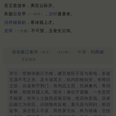
吾王昔游幸，离宫云际开。
朱旗
迎夏
早
，
凉轩
避暑来。
（一作毕）
汤饼赐都尉
，寒冰颁上才。
龙髯
不可望，玉座生尘埃。
（一作颜）
读张曲江集作
中唐 ·
刘禹锡
（并引）
（814年）
五言律诗
并引：世称张曲江为相，建言放臣不宜与善地，多徙
五溪不毛之乡。及今读其文，自内职牧始安，有瘴疠
之叹，自退相守荆门，有拘囚之思，托讽禽鸟，寄词
草树，郁然有骚人风。嗟夫！身出于遐陬，一失意而
不能堪，矧华人士族而必致丑地，然后快意哉。议者
以曲江为良臣，识胡雏有反相，羞凡器与同列，密启
廷争。虽古哲人不及，而燕翼无似，终为馁魂，岂忮