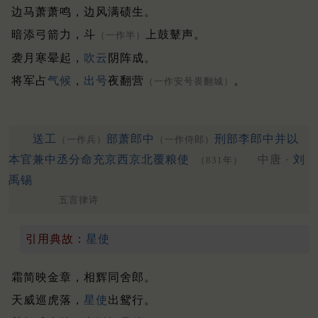
边马萧萧鸣，边风满碛生。
暗添弓箭力，斗
上鼓鼙声。
（一作半）
袭月寒晕起，
吹云
阴阵成。
将军占
气候
，
出号
夜翻营
。
（一作安号畏翻城）
送工
部萧郎中
刑部李郎中并以
（一作兵）
（一作侍郎）
本官兼中丞分命充京西京北覆粮使
中唐 ·
刘
（831年）
禹锡
五言律诗
引用典故：
星使
霜简映金章，相辉同舍郎。
天威巡虎落，
星使
出鸳行。