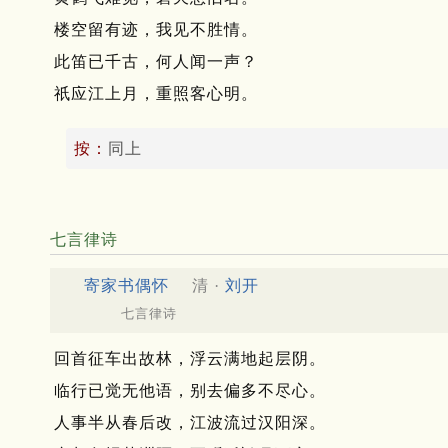
楼空留有迹，我见不胜情。
此笛已千古，何人闻一声？
祇应江上月，重照客心明。
按：
同上
七言律诗
寄家书偶怀
清 ·
刘开
七言律诗
回首征车出故林，浮云满地起层阴。
临行已觉无他语，别去偏多不尽心。
人事半从春后改，江波流过汉阳深。