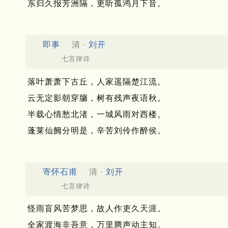
东归久报芳洲隔，更听孤鸿月下音。
即事
清 ·
刘开
七言律诗
落叶萧萧下古丘，人家遥隔楚江流。
云无定影朝穿牖，树有残声夜语秋。
半载心情愁北渚，一城风雨对西楼。
蓬莱仙阙分明是，辛苦刘伶作醉侯。
寄怀石甫
清 ·
刘开
七言律诗
怪雨盲风苦梦思，故人作吏久天涯。
全家渡海非吾意，万里腾声动主知。