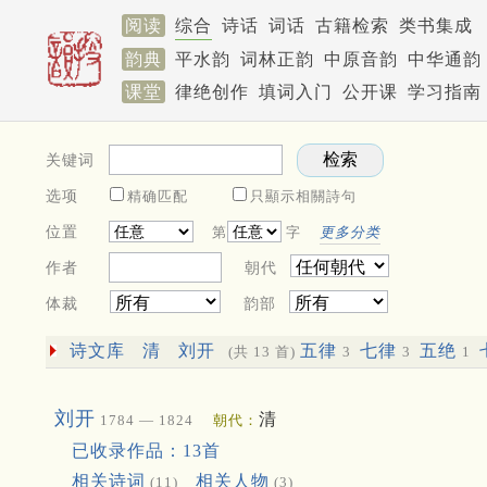
阅读
综合
诗话
词话
古籍检索
类书集成
韵典
平水韵
词林正韵
中原音韵
中华通韵
课堂
律绝创作
填词入门
公开课
学习指南
关键词
选项
精确匹配
只顯示相關詩句
位置
第
字
更多分类
作者
朝代
体裁
韵部
诗文库
清
刘开
五律
七律
五绝
(共 13 首)
3
3
1
刘开
清
1784 — 1824
朝代：
已收录作品：13首
相关诗词
相关人物
(11)
(3)