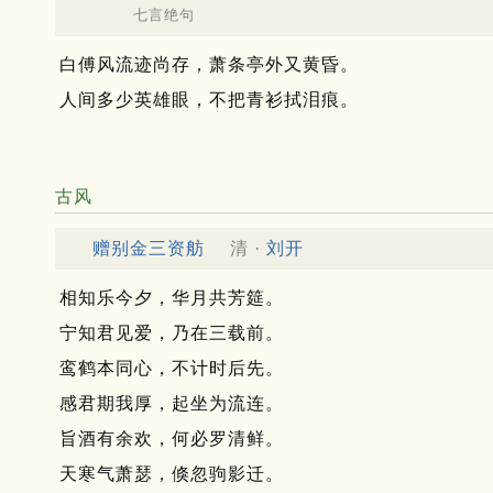
七言绝句
白傅风流迹尚存，萧条亭外又黄昏。
人间多少英雄眼，不把青衫拭泪痕。
古风
赠别金三资舫
清 ·
刘开
相知乐今夕，华月共芳筵。
宁知君见爱，乃在三载前。
鸾鹤本同心，不计时后先。
感君期我厚，起坐为流连。
旨酒有余欢，何必罗清鲜。
天寒气萧瑟，倏忽驹影迁。