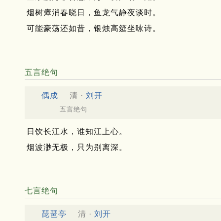
烟树瘴消春晓日，鱼龙气静夜谈时。
可能豪荡还如昔，银烛高筵坐咏诗。
五言绝句
偶成
清 ·
刘开
五言绝句
日饮长江水，谁知江上心。
烟波渺无极，只为别离深。
七言绝句
琵琶亭
清 ·
刘开