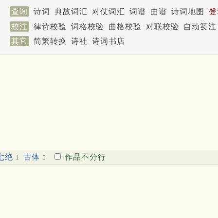
查询
诗词
典故词汇
对仗词汇
词谱
曲谱
诗词地图
登
校注
律诗校验
词格校验
曲格校验
对联校验
自动笺注
其它
简繁转换
诗社
诗词书店
七绝
古体
作品不分行
1
5