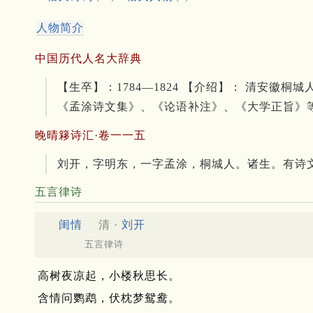
人物简介
中国历代人名大辞典
【生卒】：1784—1824 【介绍】： 清安
《孟涂诗文集》、《论语补注》、《大学正旨》
晚晴簃诗汇·卷一一五
刘开，字明东，一字孟涂，桐城人。诸生。有诗
五言律诗
闺情
清 ·
刘开
五言律诗
高树夜凉起，小楼秋思长。
含情问鹦鹉，伏枕梦鸳鸯。