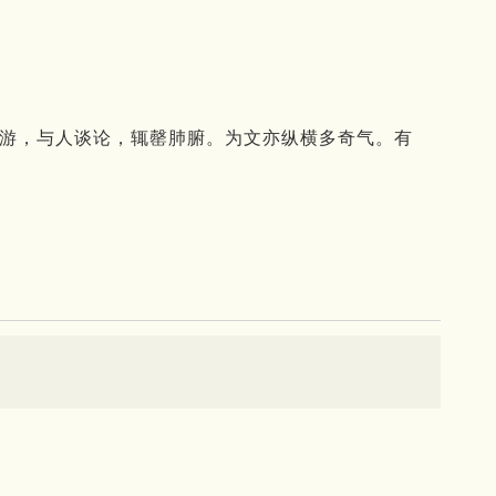
喜交游，与人谈论，辄罄肺腑。为文亦纵横多奇气。有