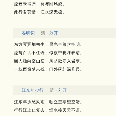
流云未得归，竟与回风旋。
此行君莫惜，江水深无极。
春晓词
清 ·
刘开
东方冥冥烟初生，晨光半敛含空明。
流莺百舌不住语，似欲带晓呼春晴。
幽人独向空山宿，风起微寒入岩壁。
一枕西窗梦未残，门外落红深几尺。
江东年少行
清 ·
刘开
江东年少愁风雨，独立空亭望空渚。
行行江上止复去，烟水接天天不语。