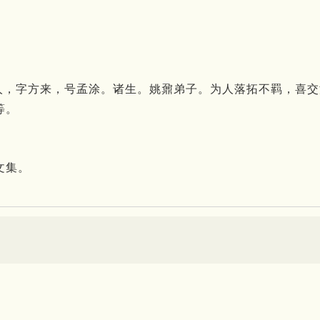
徽桐城人，字方来，号孟涂。诸生。姚鼐弟子。为人落拓不羁，
等。
文集。