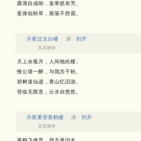
露滴自成响，衾寒犹有芳。
妾身似秋草，摇落不胜霜。
月夜过太白楼
清 ·
刘开
五言律诗
天上余孤月，人间独此楼。
惟公堪一醉，与我共千秋。
碧树迷仙迹，青山忆旧游。
登临无限意，云水自悠悠。
月夜重登黄鹤楼
清 ·
刘开
五言律诗
黄鹤飞难觅，碧天悬旧名。