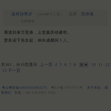
送何涉秀才
北宋 ·
范仲淹
（1044年十二月）
七言绝句
蜀道归来万里身，上堂嘉庆动诸邻。
贤良诏下先生起，休向成都问
卜人
。
共361，分19页显示
上一页
4
5
6
7
8
10
11
12
13
下一页
粤公网安备44010402003275
粤ICP备17077571号
关于本站
联
系我们
客服：+86 136 0901 3320