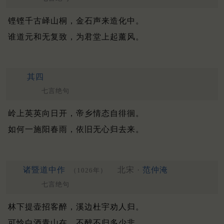
铿铿千古峄山桐，金石声来造化中。
谁道元和无复致，为君堂上起薰风。
其四
七言绝句
岭上英英向日开，帝乡情态自徘徊。
如何一施阳春雨，依旧无心归去来。
诸暨道中作
北宋 ·
范仲淹
（1026年）
七言绝句
林下提壶招客醉，溪边杜宇劝人归。
可怜白酒青山在，不醉不归多少非。