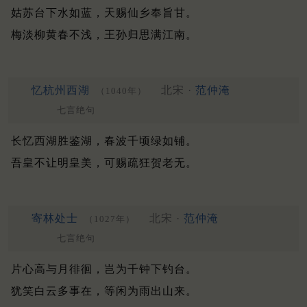
姑苏台下水如蓝，天赐仙乡奉旨甘。
梅淡柳黄春不浅，王孙归思满江南。
忆杭州西湖
北宋 ·
范仲淹
（1040年）
七言绝句
长忆西湖胜鉴湖，春波千顷绿如铺。
吾皇不让明皇美，可赐疏狂贺老无。
寄林处士
北宋 ·
范仲淹
（1027年）
七言绝句
片心高与月徘徊，岂为千钟下钓台。
犹笑白云多事在，等闲为雨出山来。