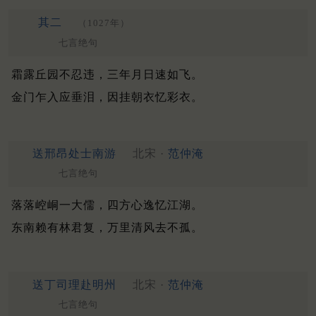
其二
（1027年）
七言绝句
霜露丘园不忍违，三年月日速如飞。
金门乍入应垂泪，因挂朝衣忆彩衣。
送邢昂处士南游
北宋 ·
范仲淹
七言绝句
落落崆峒一大儒，四方心逸忆江湖。
东南赖有林君复，万里清风去不孤。
送丁司理赴明州
北宋 ·
范仲淹
七言绝句