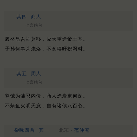
其四
商人
七言绝句
履癸昆吾祸莫移，应天重造帝王基。
子孙何事为炮烙，不念嘻吁祝网时。
其五
周人
七言绝句
斧钺为藩忍内侵，商人涂炭奈何深。
不烦鱼火明天意，自有诸侯八百心。
杂咏四首
其一
北宋 ·
范仲淹