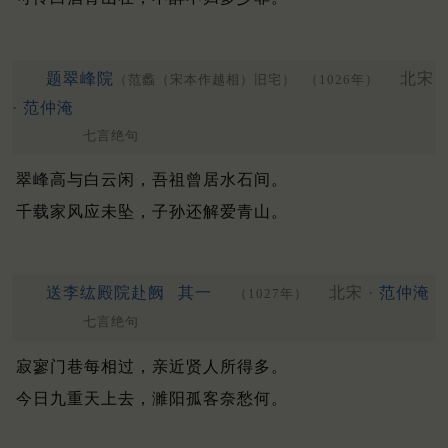
题翠峰院
北宋
（范蠡（宋本作越相）旧宅）
（1026年）
·
范仲淹
七言绝句
翠峰高与白云闲，吾祖曾居水石间。
千载家风应未坠，子孙还解爱青山。
送李纮殿院赴阙
其一
北宋 ·
范仲淹
（1027年）
七言绝句
寂寥门巷每相过，亲近贤人所得多。
今日九重天上去，濉阳孤客奈愁何。