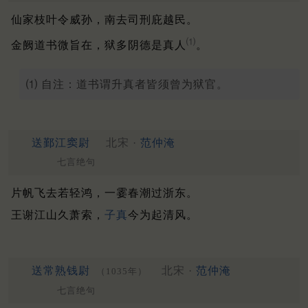
仙家枝叶令威孙，南去司刑庇越民。
⑴
金阙道书微旨在，狱多阴德是真人
。
⑴ 自注：道书谓升真者皆须曾为狱官。
送鄞江窦尉
北宋 ·
范仲淹
七言绝句
片帆飞去若轻鸿，一霎春潮过浙东。
王谢江山久萧索，
子真
今为起清风。
送常熟钱尉
北宋 ·
范仲淹
（1035年）
七言绝句