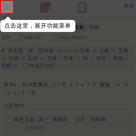
登录
点击这里，展开功能菜单
高级
关键词
选项
精确匹配
只顯示相關詩句
诗文库
宋
范仲淹
五律
七律
五绝
(共 361 首)
39
62
七绝
五排
七排
古体
词
四言
其他
59
56
16
2
73
11
1
4
辞赋
作品不分行
38
共361，分19页显示
上一页
4
5
6
7
8
10
11
12
13
下一页
七言绝句
咏史五首
其一
陶唐氏
北宋 ·
范仲淹
七言绝句