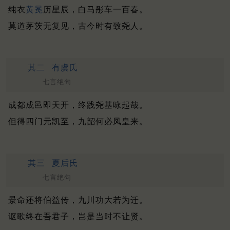
纯衣
黄冕
历星辰，白马彤车一百春。
莫道茅茨无复见，古今时有致尧人。
其二
有虞氏
七言绝句
成都成邑即天开，终践尧基咏起哉。
但得四门元凯至，九韶何必凤皇来。
其三
夏后氏
七言绝句
景命还将伯益传，九川功大若为迁。
讴歌终在吾君子，岂是当时不让贤。