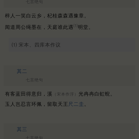
七言绝句
梓人一笑白云乡，杞桂森森遇豫章。
⑴
闻道周公绳墨在，天庭谁此遇
明堂。
⑴ 宋本、四库本作议
其二
七言绝句
有客蓝田得意归，溪
光冉冉白虹蜺。
（宋本作浮）
玉人岂忍言环佩，留取天王
尺二圭
。
其三
七言绝句