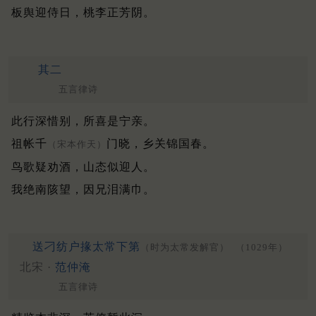
板舆迎侍日，桃李正芳阴。
其二
五言律诗
此行深惜别，所喜是宁亲。
祖帐千
门晓，乡关锦国春。
（宋本作天）
鸟歌疑劝酒，山态似迎人。
我绝南陔望，因兄泪满巾。
送刁纺户掾太常下第
（时为太常发解官）
（1029年）
北宋 ·
范仲淹
五言律诗