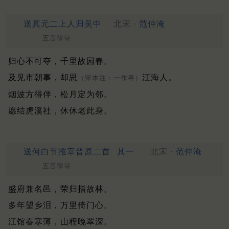
送真元二上人归吴中
北宋 ·
范仲淹
五言律诗
归心不可夺，千里故园春。
及见市朝事，却思
江海人。
（宋本注：一作寻）
烟波方得伴，松月定为邻。
愿结虎溪社，休休老此身。
送何白节推宰晋原二首
其一
北宋 ·
范仲淹
五言律诗
盛府兼名邑，荣归指故林。
多年望乡泪，万里倚门心。
江馆春寒薄，山程晚翠深。