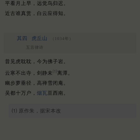
平看月上早，远觉鸟归迟。
近古谁真赏，白云应得知。
其四
虎丘山
（1034年）
五言律诗
昔见虎耽耽，今为佛子岩。
⑴
云寒不出寺，剑静未
离潭。
幽步萝垂径，高禅雪闭庵。
吴都十万户，
烟瓦
亘西南。
⑴ 原作朱，据宋本改