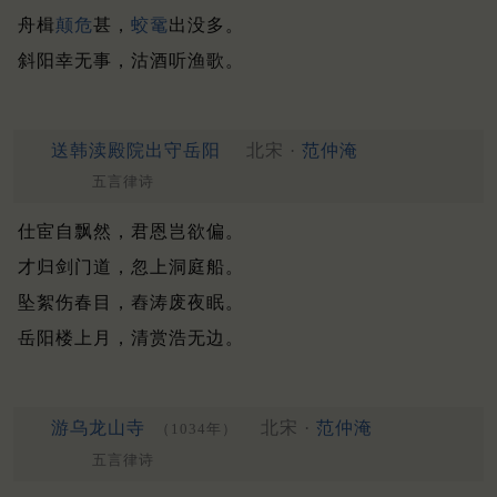
舟楫
颠危
甚，
蛟鼋
出没多。
斜阳幸无事，沽酒听渔歌。
送韩渎殿院出守岳阳
北宋 ·
范仲淹
五言律诗
仕宦自飘然，君恩岂欲偏。
才归剑门道，忽上洞庭船。
坠絮伤春目，舂涛废夜眠。
岳阳楼上月，清赏浩无边。
游乌龙山寺
北宋 ·
范仲淹
（1034年）
五言律诗