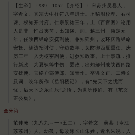
【生卒】：989—1052 【介绍】： 宋苏州吴县人，
字希文。真宗大中祥符八年进士。历秘阁校理、右司
谏、权知开封府。仁宗景祐三年，上《百官图》论用
人是非，忤吕夷简，出知饶、润、越三州。康定元
年，任陕西经略安抚副使、兼知延州，改环庆路经略
安抚、缘边招讨使，守边数年，负防御西夏重任。庆
历三年，入为枢密副使，进参知政事。上十事疏，推
行新政，为夏竦等中伤，罢政，出知邠州兼陕西四路
安抚使。官终户部侍郎、知青州。卒谥文正。工诗文
及词，晚年所作《岳阳楼记》，有“先天下之忧而
忧，后天下之乐而乐”之语，为世所传诵。有《范文
正公集》。
全宋诗
范仲淹（九八九～一○五二），字希文，吴县（今江
苏苏州）人。幼孤，母改嫁长山朱姓，遂名朱说，入