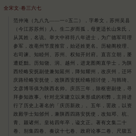
全宋文·卷三六七
范仲淹（九八九——一○五二），字希文，苏州吴县
（今江苏苏州）人。生二岁而孤，母更适长山朱氏，
从其姓，名说。举大中祥符八年进士，为广德军司理
参军，改亳州节度推官，始还姓更名。历秘阁校理、
右司谏、知睦州、苏州、权知开封府。直言立朝，屡
遭贬黜。历知饶、润、越州，进龙图阁直学士，为陕
西经略安抚副使兼知延州，降知耀州，改庆州，迁环
庆路经略安抚使，改陕西安抚经略招讨使，与韩琦、
文彦博等俱为陕西名帅。庆历三年，除枢密副使，寻
拜参知政事。针对北宋建立以来形成的积弊，主持进
行了历史上著名的「庆历新政」。五年，罢政，以资
政殿学士知邠州，兼陕西四路安抚使，改知邓、杭、
青、颍诸州。皇祐四年卒，谥文正。著有文集二十
卷、别集四卷、奏议十七卷、政府论事二卷、尺牍五