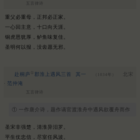
五言律诗
重父必重母，正邦必正家。
一心回主意，十口向天涯。
铜虎恩犹厚，鲈鱼味复佳。
圣明何以报，没齿愿无邪。
①
赴桐庐
郡淮上遇风三首
其一
北宋
（1034年）
·
范仲淹
五言律诗
① 一作唐介诗，题作谪官渡淮舟中遇风欲覆舟而作
圣宋非强楚，清淮异汨罗。
平生仗忠信，尽室任风波。