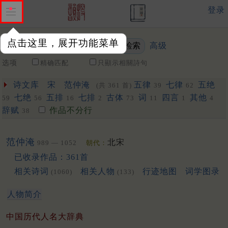
登录
点击这里，展开功能菜单
高级
关键词
选项
精确匹配
只顯示相關詩句
诗文库
宋
范仲淹
五律
七律
五绝
(共 361 首)
39
62
七绝
五排
七排
古体
词
四言
其他
59
56
16
2
73
11
1
4
辞赋
作品不分行
38
范仲淹
北宋
989 — 1052
朝代：
已收录作品：361首
相关诗词
相关人物
行迹地图
词学图录
(1060)
(133)
人物简介
中国历代人名大辞典