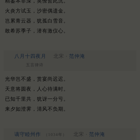
精鉴本非深，英僚暂此沉。
火炎方试玉，沙密偶遗金。
岂累青云器，犹孤白雪音。
敢希苏季子，潜有激仪心。
八月十四夜月
北宋 ·
范仲淹
五言律诗
光华岂不盛，赏宴尚迟迟。
天意将圆夜，人心待满时。
已知千里共，犹讶一分亏。
来夕如澄霁，清风不负期。
谪守睦州作
北宋 ·
范仲淹
（1034年）