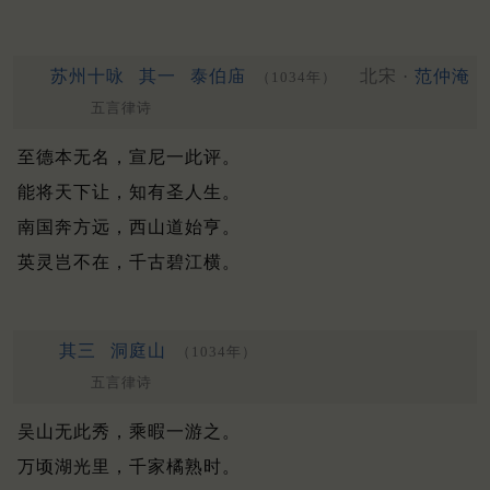
苏州十咏
其一
泰伯庙
北宋 ·
范仲淹
（1034年）
五言律诗
至德本无名，宣尼一此评。
能将天下让，知有圣人生。
南国奔方远，西山道始亨。
英灵岂不在，千古碧江横。
其三
洞庭山
（1034年）
五言律诗
吴山无此秀，乘暇一游之。
万顷湖光里，千家橘熟时。