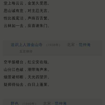
堂上每云云，金笼久受恩。
思山诚有意，对主忍无言。
性比孤鸾洁，声殊百舌繁。
云林如一去，应喜谢朱门。
送识上人游金山寺
北宋 ·
范仲淹
（1038年）
五言律诗
空半簇楼台，红尘安在哉。
山分江色破，潮带海声来。
烟景诸邻断，天光四望开。
疑师得仙去，白日上蓬莱。
野色
北宋 ·
范仲淹
（1040年）