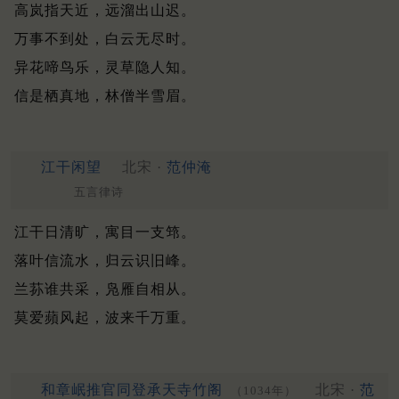
高岚指天近，远溜出山迟。
万事不到处，白云无尽时。
异花啼鸟乐，灵草隐人知。
信是栖真地，林僧半雪眉。
江干闲望
北宋 ·
范仲淹
五言律诗
江干日清旷，寓目一支筇。
落叶信流水，归云识旧峰。
兰荪谁共采，凫雁自相从。
莫爱蘋风起，波来千万重。
和章岷推官同登承天寺竹阁
北宋 ·
范
（1034年）