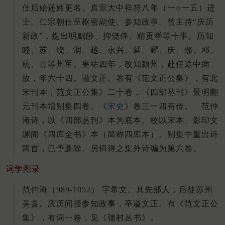
仕后始还姓更名。真宗大中祥符八年（一○一五）进
士。仁宗朝仕至枢密副使、参知政事。曾主持“庆历
新政”，提出明黜陟、抑侥倖、精贡举等十事。历知
睦、苏、饶、润、越、永兴、延、耀、庆、邠、邓、
杭、青等州军。皇祐四年，改知颍州，赴任途中病
故，年六十四。谥文正。著有《范文正公集》，有北
宋刊本，范文正公集》二十卷，《四部丛刊》景明翻
元刊本增别集四卷。《
宋史
》卷三一四有传。 范仲
淹诗，以《四部丛刊》本为底本。校以宋本、影印文
渊阁《四库全书》本（简称四库本）。别集中重出诗
两首，已予删除。另辑得之集外诗编为第六卷。
词学图录
范仲淹（989-1052） 字希文。其先邠人，后徙苏州
吴县。庆历间授参知政事，卒谥文正。有《范文正公
集》，有词一卷，见《彊村丛书》。