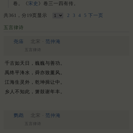
卷。《
宋史
》卷三一四有传。
共361，分19页显示
2
3
4
5
下一页
五言律诗
尧庙
北宋 ·
范仲淹
五言律诗
千古如天日，巍巍与善功。
禹终平洚水，舜亦致薰风。
江海生灵外，乾坤揖让中。
乡人不知此，箫鼓谢年丰。
鹦鹉
北宋 ·
范仲淹
五言律诗