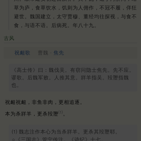
草为庐，食草饮水，饥则为人佣作，不冠不履，佯狂
避世。魏国建立，太守贾穆、董经均往探视，与食不
食，与语不语。后病死。年八十九。
古风
祝衄歌
曹魏 ·
焦先
《高士传》曰：魏伐吴。有窃问隐士焦先。先不应。
谬歌。后魏军败。人推其意。牂羊指吴。羖䍽指魏
也。
祝衄祝衄，非鱼非肉，更相追逐。
⑴
本为杀牂羊，更杀羖䍽
。
⑴ 魏志注作本心为当杀牂羊。更杀其羖䍽耶。
○《三国志》管宁传注。《诗纪》十七。