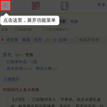
登录
点击这里，展开功能菜单
高级
关键词
选项
精确匹配
只顯示相關詩句
诗文库
魏晋
焦先
古体
作品不分行
(共 1 首)
1
焦先
曹魏
朝代：
已收录作品：1首
相关诗词
相关人物
(118)
(1)
人物简介
中国历代人名大辞典
【介绍】： 三国魏河东人，字孝然。东汉末避乱扬
州。献帝建安初还留陕界。关中乱，避于河济间，结