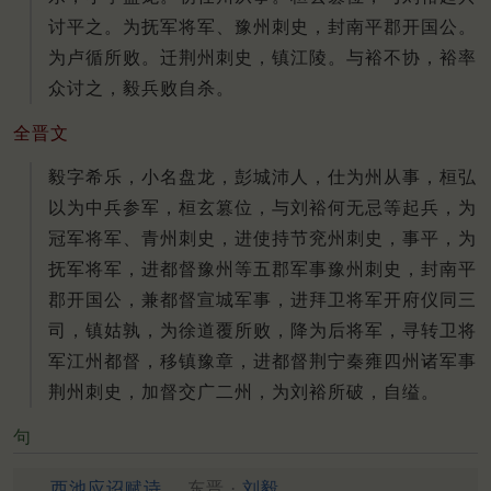
讨平之。为抚军将军、豫州刺史，封南平郡开国公。
为卢循所败。迁荆州刺史，镇江陵。与裕不协，裕率
众讨之，毅兵败自杀。
全晋文
毅字希乐，小名盘龙，彭城沛人，仕为州从事，桓弘
以为中兵参军，桓玄篡位，与刘裕何无忌等起兵，为
冠军将军、青州刺史，进使持节兖州刺史，事平，为
抚军将军，进都督豫州等五郡军事豫州刺史，封南平
郡开国公，兼都督宣城军事，进拜卫将军开府仪同三
司，镇姑孰，为徐道覆所败，降为后将军，寻转卫将
军江州都督，移镇豫章，进都督荆宁秦雍四州诸军事
荆州刺史，加督交广二州，为刘裕所破，自缢。
句
西池应诏赋诗
东晋 ·
刘毅