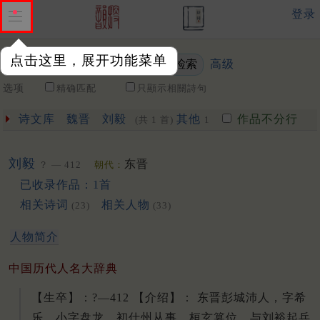
登录
点击这里，展开功能菜单
高级
关键词
选项
精确匹配
只顯示相關詩句
诗文库
魏晋
刘毅
其他
作品不分行
(共 1 首)
1
刘毅
东晋
？ — 412
朝代：
已收录作品：1首
相关诗词
相关人物
(23)
(33)
人物简介
中国历代人名大辞典
【生卒】：?—412 【介绍】： 东晋彭城沛人，字希
乐，小字盘龙。初仕州从事。桓玄篡位，与刘裕起兵