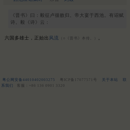
《晋书》曰：毅征卢循败归。帝大宴于西池。有诏赋
诗。毅《诗》云：
六国多雄士，正始出
风流
。
（○《晋书》本传。）
粤公网安备44010402003275
粤ICP备17077571号
关于本站
联
系我们
客服：+86 136 0901 3320