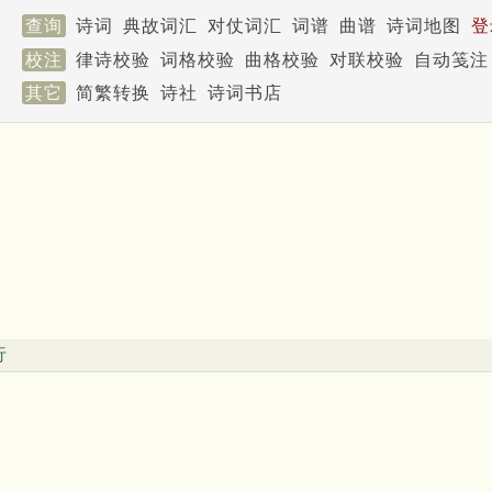
查询
诗词
典故词汇
对仗词汇
词谱
曲谱
诗词地图
登
校注
律诗校验
词格校验
曲格校验
对联校验
自动笺注
其它
简繁转换
诗社
诗词书店
行