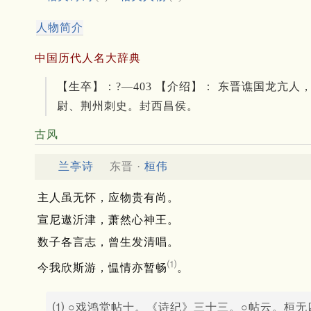
人物简介
中国历代人名大辞典
【生卒】：?—403 【介绍】： 东晋谯国龙
尉、荆州刺史。封西昌侯。
古风
兰亭诗
东晋 ·
桓伟
主人虽无怀，应物贵有尚。
宣尼遨沂津，萧然心神王。
数子各言志，曾生发清唱。
⑴
今我欣斯游，愠情亦暂畅
。
⑴ ○戏鸿堂帖十。《诗纪》三十三。○帖云。桓无