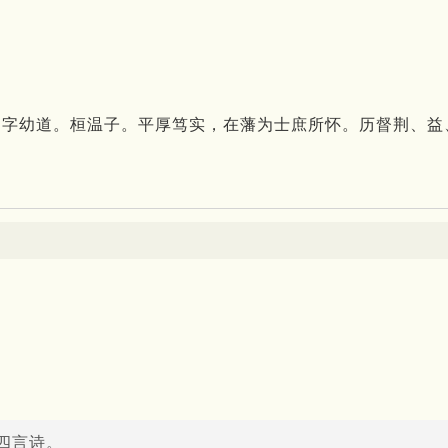
亢人，字幼道。桓温子。平厚笃实，在藩为士庶所怀。历督荆、
四言诗。